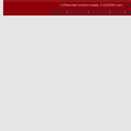
| Učitavanje stranice trajalo: 0.1022930 sek.|
Člano
Marketing
|
Mogucnosti
|
RSS Novosti
|
Kontakt
|
Us