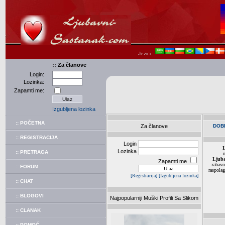
Jezici :
:: Za članove
Login:
Lozinka:
Zapamti me:
Izgubljena lozinka
:: POČETNA
Za članove
DOB
:: REGISTRACIJA
Login
L
Lozinka
:: PRETRAGA
m
Ljuba
Zapamti me
zabav
:: FORUM
raspolag
[Registracija]
[Izgubljena lozinka]
:: CHAT
:: BLOGOVI
Najpopularniji Muški Profili Sa Slikom
:: CLANAK
:: POMOĆ