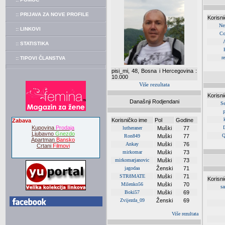
:: PRIJAVA ZA NOVE PROFILE
Korisn
Nez
:: LINKOVI
Co
:: STATISTIKA
r
:: TIPOVI ČLANSTVA
pisi_mi, 48, Bosna i Hercegovina :
10.000
Više rezultata
Korisn
Današnji Rodjendani
S
p
Korisničko ime
Pol
Godine
Zabava
Kupovina
Prodaja
lutheraner
Muški
77
Ljubavno
Gnezdo
Q
Ron849
Muški
77
Apartman
Bansko
Ankay
Muški
76
Crtani
Filmovi
mirkomar
Muški
73
mirkomarjanovic
Muški
73
jagodaa
Ženski
71
STR8MATE
Muški
71
Korisn
Milenko56
Muški
70
sa
Boki57
Muški
69
Zvijezda_09
Ženski
69
Više rezultata