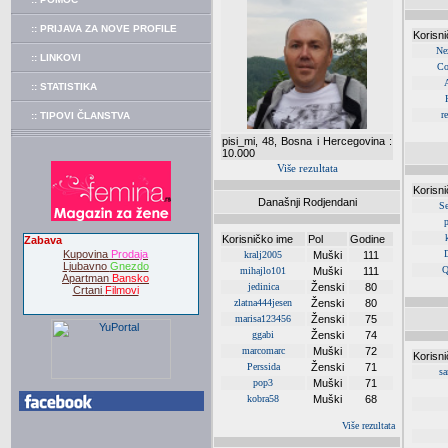
:: PRIJAVA ZA NOVE PROFILE
Korisn
Nez
:: LINKOVI
Co
:: STATISTIKA
r
:: TIPOVI ČLANSTVA
pisi_mi, 48, Bosna i Hercegovina :
10.000
Više rezultata
Korisn
Današnji Rodjendani
S
p
Korisničko ime
Pol
Godine
Zabava
Kupovina
Prodaja
kralj2005
Muški
111
Ljubavno
Gnezdo
Q
mihajlo101
Muški
111
Apartman
Bansko
jedinica
Ženski
80
Crtani
Filmovi
zlatna444jesen
Ženski
80
marisa123456
Ženski
75
ggabi
Ženski
74
marcomarc
Muški
72
Korisn
Perssida
Ženski
71
sa
pop3
Muški
71
kobra58
Muški
68
Više rezultata