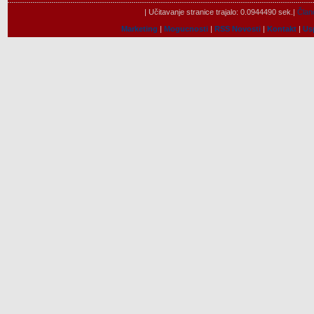
| Učitavanje stranice trajalo: 0.0944490 sek.|
Člano
Marketing
|
Mogucnosti
|
RSS Novosti
|
Kontakt
|
Us