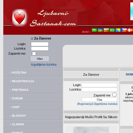
Jezici :
:: Za članove
Login:
Lozinka:
Zapamti me:
Izgubljena lozinka
:: POČETNA
Za članove
DOB
:: REGISTRACIJA
Login
L
Lozinka
:: PRETRAGA
m
Ljuba
Zapamti me
zabav
:: FORUM
raspolag
[Registracija]
[Izgubljena lozinka]
:: CHAT
:: BLOGOVI
Najpopularniji Muški Profili Sa Slikom
:: CLANAK
:: POMOĆ